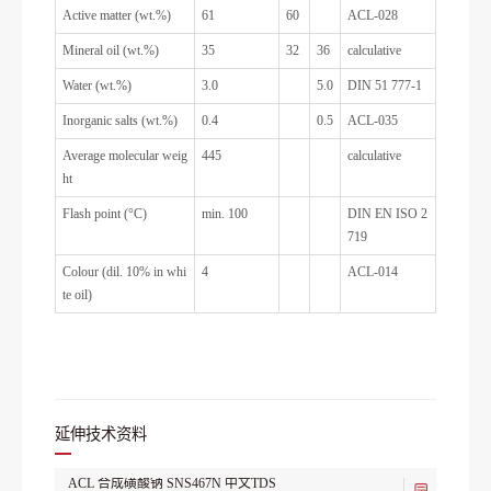
Active matter (wt.%)
61
60
ACL-028
Mineral oil (wt.%)
35
32
36
calculative
Water (wt.%)
3.0
5.0
DIN 51 777-1
Inorganic salts (wt.%)
0.4
0.5
ACL-035
Average molecular weig
445
calculative
ht
Flash point (°C)
min. 100
DIN EN ISO 2
719
Colour (dil. 10% in whi
4
ACL-014
te oil)
延伸技术资料
ACL 合成磺酸钠 SNS467N 中文TDS