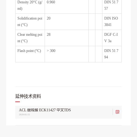
Density 20°C (g/
0.960
DIN 51 7
ml)
57
Solidification poi
20
DIN ISO
nt (°C)
3841
Clear melting poi
28
DGF C-I
nt (°C)
V 3a
Flash point (°C)
> 300
DIN 51 7
94
延伸技术资料
ACL 醚羧酸 ECK11427 中文TDS
2020-01-15