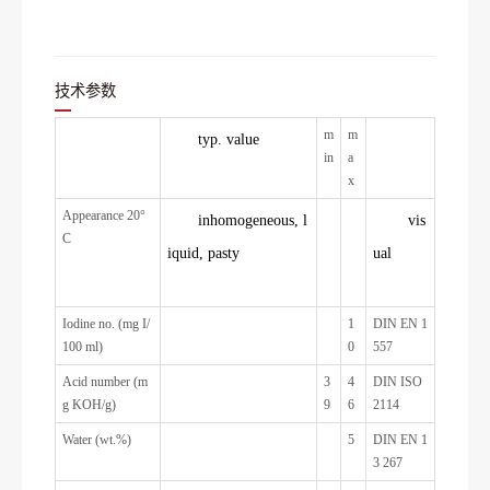
技术参数
m
m
typ. value
in
a
x
Appearance 20°
inhomogeneous, l
vis
C
iquid, pasty
ual
Iodine no. (mg I/
1
DIN EN 1
100 ml)
0
557
Acid number (m
3
4
DIN ISO
g KOH/g)
9
6
2114
Water (wt.%)
5
DIN EN 1
3 267