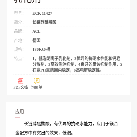
型号：
ECK 11427
简介：
长链醇醚羧酸
品牌：
ACL
产地：
德国
规格：
180KG/桶
特点：
1，低泡阴离子乳化剂，2优异的抗硬水性能和钙皂
分散剂，3高效泡沐抑制，4良好的腐蚀抑制作用，5
在宽PH直范围内稳定，6高电解稳定性。
PDF文档
询价单
应用
长链醇醚羧酸，有优异的抗硬水能力，应用于镁合
金配方中有突出的效果，低泡。