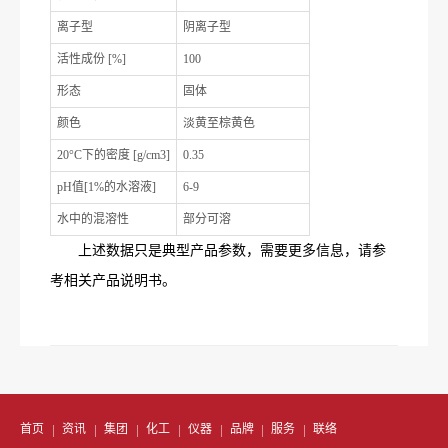
离子型
阴离子型
活性成份 [%]
100
形态
固体
颜色
淡黄至棕黄色
20°C下的密度 [g/cm3]
0.35
pH值[1%的水溶液]
6-9
水中的混溶性
部分可溶
上述数据只是典型产品参数，需要更多信息，请参
考相关产品说明书。
首页
资讯
集团
化工
仪器
品牌
服务
联络