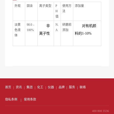
外观
固含
离子类型
P
使用方
添加量
H
法
值
淡黄
98.0 –
N.
研磨前
非
对有机颜
色液
100%
A
添加
离子性
料的1-10%
体
首页
资讯
集团
化工
仪器
品牌
服务
联络
隐私条例
使用条款
400 800 3536