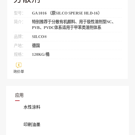
型号：
GA 1016 （原SILCO SPERSE HLD-16）
简介：
特别推荐于分散有机颜料、用于极性溶剂型NC、
PVB、PVDC体系适用于甲苯类溶剂体系
品牌：
SILCO®
产地：
德国
规格：
120KG/桶
询价单
应用
水性涂料
印刷油墨